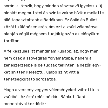
során is látszik, hogy minden résztvevő igyekszik új
oldalát megmutatni és szinte vakon bízik a mellette
álló tapasztaltabb előadókban. Ez Saiid és Bullet
között különösen erős, ám ezt a zsűri véleménye
alapján végül mégsem tudják igazán az előnyükre
fordítani.
A felkészülés itt már dinamikusabb; az, hogy már
nem csak a szövegírás folyamatába, hanem a
zeneszerzésbe is be tudtak tekinteni a nézők egy-
két snitten keresztül, újabb színt vitt a
tehetségkutató sorozatba.
Maga a verseny vegyes véleményeket váltott ki a
zsűriből. Az értékelés például Bánkuti Dani
mondatával kezdődik: