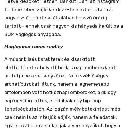
illetve kiesőket illetően. Bánkuti Dani az Instagram
történetében zajló kérdezz-felelekben utalt rá,
hogy a zsűri döntése általában hosszú órákig
tartott – ennek csak nagyon kis hányada került be a
BOM végleges anyagába.
Meglepően reális reality
A műsor klisés karakterek és kisarkított
élettörténetek helyett hétköznapi emberekként
mutatja be a versenyzőket. Nem szélsőséges
archetípusokat látunk, hanem a legnemesebb
értelemben vett hétköznapi embereket, akik egy
nap úgy döntöttek, elindulnak egy hip-hop
tehetségkutatón. Az igazán mély betekintést még
csak nem is az interjúk adják, hanem a feladatok.
Egyre inkább arra sarkallják a versenyzőket, hogy a