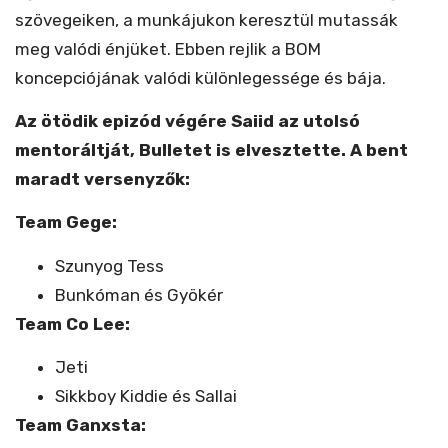
szövegeiken, a munkájukon keresztül mutassák
meg valódi énjüket. Ebben rejlik a BOM
koncepciójának valódi különlegessége és bája.
Az ötödik epizód végére Saiid az utolsó
mentoráltját, Bulletet is elvesztette. A bent
maradt versenyzők:
Team Gege:
Szunyog Tess
Bunkóman és Gyökér
Team Co Lee:
Jeti
Sikkboy Kiddie és Sallai
Team Ganxsta: