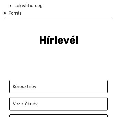
Lekvárherceg
Forrás
Hírlevél
Iratkozz fel, hogy e-mailben értesülj a
legújabb szakmai hírekről