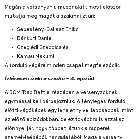
Magán a versenyen a műsor alatt most először
mutatja meg magát a szakmai zsűri;
Sebestény-Gallasz Enikő
Bánkuti Dániel
Czeglédi Szabolcs és
Kamau Makumi.
A forduló végére minden csapat megfeleződik.
Ízlésesen ízekre szedni – 4. epizód
A BOM ‘Rap Battle’ részében a versenyzőknek
egymással kell párbajozniuk. A tényleges forduló
előtti vágóképek egy leheletnyivel laposabbak, mint
az előző epizódokban, de ez továbbra is azzal az
előnnyel jár, hogy többet látunk a rapperek
személyiségéből, hangulatából. Maga a verseny