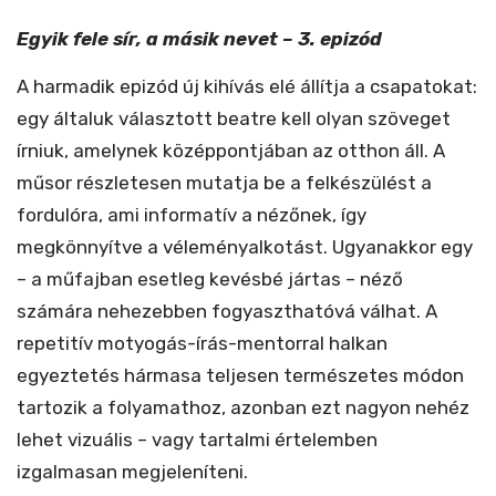
Egyik fele sír, a másik nevet – 3. epizód
A harmadik epizód új kihívás elé állítja a csapatokat:
egy általuk választott beatre kell olyan szöveget
írniuk, amelynek középpontjában az otthon áll. A
műsor részletesen mutatja be a felkészülést a
fordulóra, ami informatív a nézőnek, így
megkönnyítve a véleményalkotást. Ugyanakkor egy
– a műfajban esetleg kevésbé jártas – néző
számára nehezebben fogyaszthatóvá válhat. A
repetitív motyogás-írás-mentorral halkan
egyeztetés hármasa teljesen természetes módon
tartozik a folyamathoz, azonban ezt nagyon nehéz
lehet vizuális – vagy tartalmi értelemben
izgalmasan megjeleníteni.