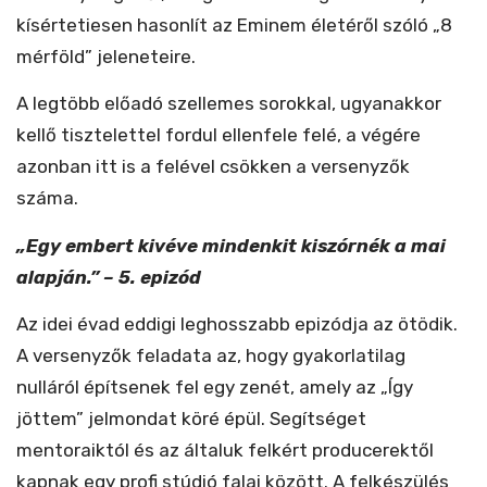
kísértetiesen hasonlít az Eminem életéről szóló „8
mérföld” jeleneteire.
A legtöbb előadó szellemes sorokkal, ugyanakkor
kellő tisztelettel fordul ellenfele felé, a végére
azonban itt is a felével csökken a versenyzők
száma.
„Egy embert kivéve mindenkit kiszórnék a mai
alapján.” – 5. epizód
Az idei évad eddigi leghosszabb epizódja az ötödik.
A versenyzők feladata az, hogy gyakorlatilag
nulláról építsenek fel egy zenét, amely az „Így
jöttem” jelmondat köré épül. Segítséget
mentoraiktól és az általuk felkért producerektől
kapnak egy profi stúdió falai között. A felkészülés