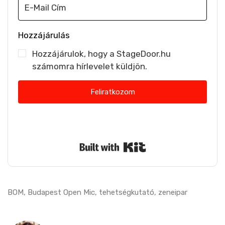
Hozzájárulás
Hozzájárulok, hogy a StageDoor.hu
számomra hírlevelet küldjön.
Feliratkozom
Nem küldünk spamet. Bármikor leiratkozhatsz.
Built with Kit
BOM
,
Budapest Open Mic
,
tehetségkutató
,
zeneipar