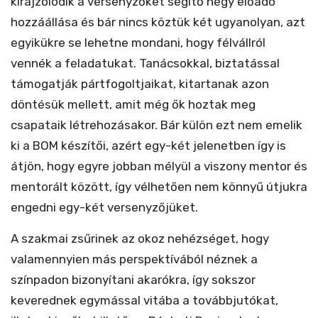
kirajzolódik a versenyzőket segítő négy előadó
hozzáállása és bár nincs köztük két ugyanolyan, azt
egyikükre se lehetne mondani, hogy félvállról
vennék a feladatukat. Tanácsokkal, biztatással
támogatják pártfogoltjaikat, kitartanak azon
döntésük mellett, amit még ők hoztak meg
csapataik létrehozásakor. Bár külön ezt nem emelik
ki a BOM készítői, azért egy-két jelenetben így is
átjön, hogy egyre jobban mélyül a viszony mentor és
mentorált között, így vélhetően nem könnyű útjukra
engedni egy-két versenyzőjüket.
A szakmai zsűrinek az okoz nehézséget, hogy
valamennyien más perspektívából néznek a
színpadon bizonyítani akarókra, így sokszor
keverednek egymással vitába a továbbjutókat,