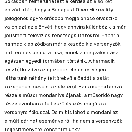
Sokakban felmerülhetett a kérdés az
első két
epizód
után, hogy a Budapest Open Mic reality
jellegének egyre erősebb megjelenése elveszi-e
vajon azt az előnyét, hogy annyira különbözik a már
jól ismert televíziós tehetségkutatóktól. Habár a
harmadik epizódban már elkezdődik a versenyzők
hátterének bemutatása, ennek a megvalósítása
egészen egyedi formában történik. A harmadik
résztől kezdve az epizódok elején és végén
láthatunk néhány feltörekvő előadót a saját
közegében mesélni az életéről. Ez is meghatározó
része a műsor mondanivalójának, a műsoridő nagy
része azonban a felkészülésre és magára a
versenyre fókuszál. De mit is lehet elmondani az
elmúlt pár hét eseményeiről, ha nem a versenyzők
teljesítményére koncentrálunk?