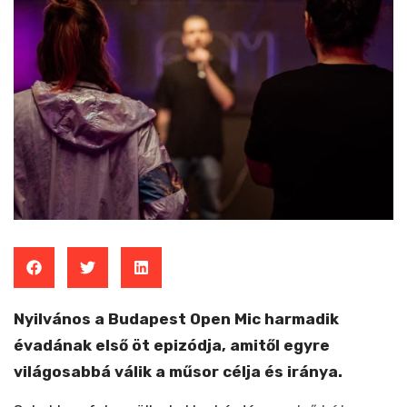
Nyilvános a Budapest Open Mic harmadik
évadának első öt epizódja, amitől egyre
világosabbá válik a műsor célja és iránya.