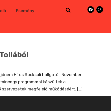
oló
Esemény
Tollából
ajdnem Híres Rocksuli hallgatói. November
harmincegy programmal készültek a
ző szervezetek megfelelő működéséért. […]