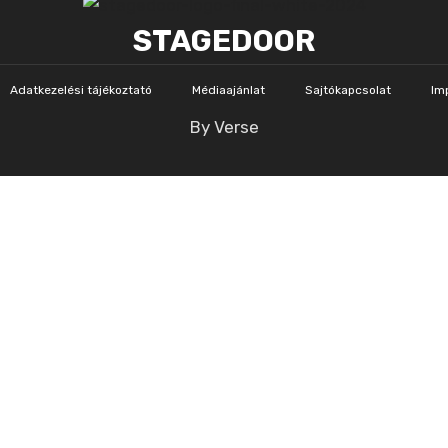
STAGEDOOR
Adatkezelési tájékoztató
Médiaajánlat
Sajtókapcsolat
Im
By Verse