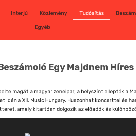
Interjú
Közlemény
Tudósítás
Beszám
Egyéb
Beszámoló Egy Majdnem Híres 
epelte magát a magyar zeneipar; a helyszínt ellepték a M
et idén a XII. Music Hungary. Huszonhat koncerttel és 
tteret, amely kitartóan dolgozik az előadók és különbö