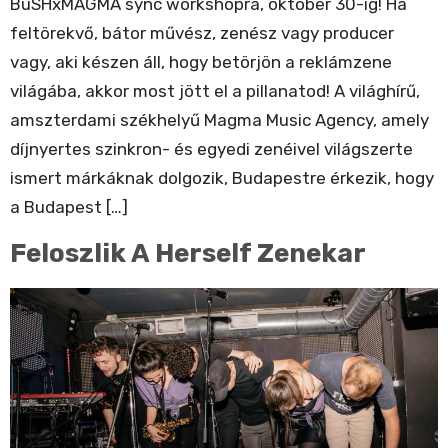
BuSHxMAGMA sync workshopra, október 30-ig! Ha
feltörekvő, bátor művész, zenész vagy producer
vagy, aki készen áll, hogy betörjön a reklámzene
világába, akkor most jött el a pillanatod! A világhírű,
amszterdami székhelyű Magma Music Agency, amely
díjnyertes szinkron- és egyedi zenéivel világszerte
ismert márkáknak dolgozik, Budapestre érkezik, hogy
a Budapest […]
Feloszlik A Herself Zenekar