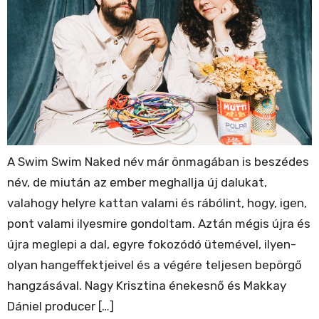
A Swim Swim Naked név már önmagában is beszédes
név, de miután az ember meghallja új dalukat,
valahogy helyre kattan valami és rábólint, hogy, igen,
pont valami ilyesmire gondoltam. Aztán mégis újra és
újra meglepi a dal, egyre fokozódó ütemével, ilyen-
olyan hangeffektjeivel és a végére teljesen bepörgő
hangzásával. Nagy Krisztina énekesnő és Makkay
Dániel producer […]