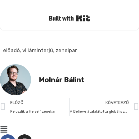
Nem küldünk spamet. Bármikor leiratkozhatsz.
Built with Kit
előadó
,
villáminterjú
,
zeneipar
Molnár Bálint
ELŐZŐ
KÖVETKEZŐ
Feloszlik a Herself zenekar
A Believe átalakította globális zenei stratégiáját a frissen kinevezett elnökének köszönhetően