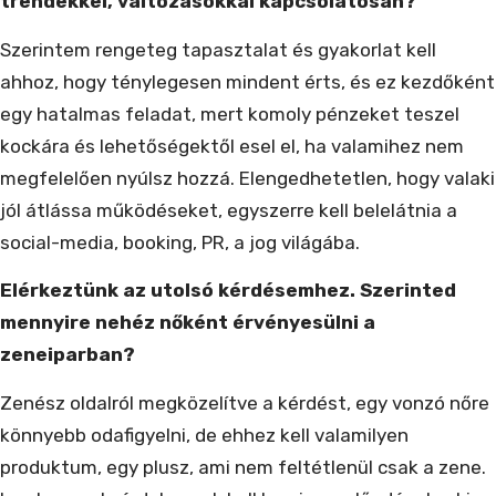
trendekkel, változásokkal kapcsolatosan?
Szerintem rengeteg tapasztalat és gyakorlat kell
ahhoz, hogy ténylegesen mindent érts, és ez kezdőként
egy hatalmas feladat, mert komoly pénzeket teszel
kockára és lehetőségektől esel el, ha valamihez nem
megfelelően nyúlsz hozzá. Elengedhetetlen, hogy valaki
jól átlássa működéseket, egyszerre kell belelátnia a
social-media, booking, PR, a jog világába.
Elérkeztünk az utolsó kérdésemhez. Szerinted
mennyire nehéz nőként érvényesülni a
zeneiparban?
Zenész oldalról megközelítve a kérdést, egy vonzó nőre
könnyebb odafigyelni, de ehhez kell valamilyen
produktum, egy plusz, ami nem feltétlenül csak a zene.