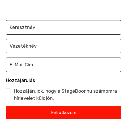
Iratkozz fel, hogy e-mailben értesülj a legújabb
szakmai hírekről
Hozzájárulás
Hozzájárulok, hogy a StageDoor.hu számomra
hírlevelet küldjön.
Feliratkozom