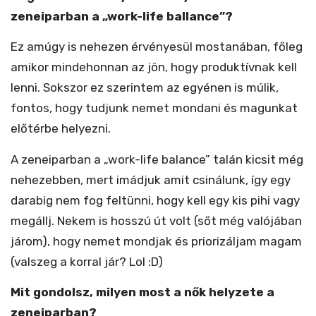
zeneiparban a „work-life ballance”?
Ez amúgy is nehezen érvényesül mostanában, főleg
amikor mindehonnan az jön, hogy produktívnak kell
lenni. Sokszor ez szerintem az egyénen is múlik,
fontos, hogy tudjunk nemet mondani és magunkat
előtérbe helyezni.
A zeneiparban a „work-life balance” talán kicsit még
nehezebben, mert imádjuk amit csinálunk, így egy
darabig nem fog feltünni, hogy kell egy kis pihi vagy
megállj. Nekem is hosszú út volt (sőt még valójában
járom), hogy nemet mondjak és priorizáljam magam
(valszeg a korral jár? Lol :D)
Mit gondolsz, milyen most a nők helyzete a
zeneiparban?