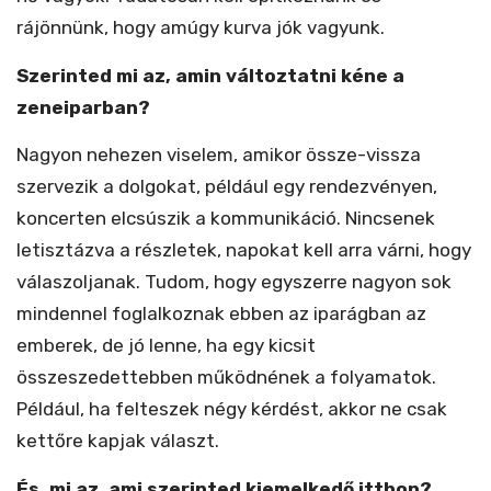
rájönnünk, hogy amúgy kurva jók vagyunk.
Szerinted mi az, amin változtatni kéne a
zeneiparban?
Nagyon nehezen viselem, amikor össze-vissza
szervezik a dolgokat, például egy rendezvényen,
koncerten elcsúszik a kommunikáció. Nincsenek
letisztázva a részletek, napokat kell arra várni, hogy
válaszoljanak. Tudom, hogy egyszerre nagyon sok
mindennel foglalkoznak ebben az iparágban az
emberek, de jó lenne, ha egy kicsit
összeszedettebben működnének a folyamatok.
Például, ha felteszek négy kérdést, akkor ne csak
kettőre kapjak választ.
És, mi az, ami szerinted kiemelkedő itthon?