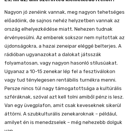
Nagyon jó zenéink vannak, meg nagyon tehetséges
előadóink, de sajnos nehéz helyzetben vannak az
ország elhelyezkédése miatt. Nehezen tudnak
érvényesülni. Az emberek sokszor nem nyitottak az
újdonságokra, a hazai zeneipar eléggé belterjes. A
rádióban ugyanazokat a dalokat játsszák
folyamatosan, vagy nagyon hasonló stílusúakat.
Ugyanaz a 10-15 zenekar lép fel a fesztiválokon
vagy tud ténylegesen rentábilis turnékra menni.
Persze nincs túl nagy támogatottsága a kultúrális
szféráknak, szóval azt kell tolni amiből pénz is lesz.
Van egy üvegplafon, amit csak keveseknek sikerül
áttörni. A szubkulturális zenekaroknak – például,
amilyet én is menedzselek – még nehezebb dolguk
van.