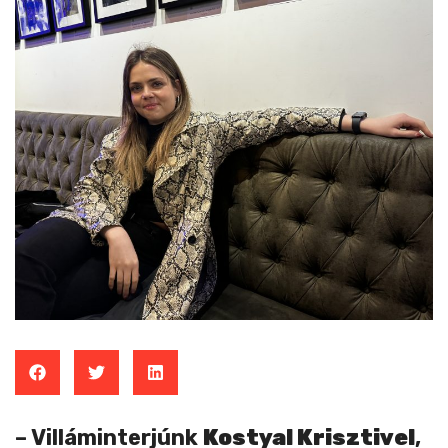
– Villáminterjúnk
Kostyal Krisztivel
,