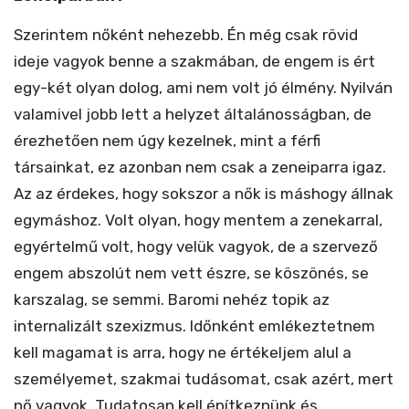
Szerintem nőként nehezebb. Én még csak rövid
ideje vagyok benne a szakmában, de engem is ért
egy-két olyan dolog, ami nem volt jó élmény. Nyilván
valamivel jobb lett a helyzet általánosságban, de
érezhetően nem úgy kezelnek, mint a férfi
társainkat, ez azonban nem csak a zeneiparra igaz.
Az az érdekes, hogy sokszor a nők is máshogy állnak
egymáshoz. Volt olyan, hogy mentem a zenekarral,
egyértelmű volt, hogy velük vagyok, de a szervező
engem abszolút nem vett észre, se köszönés, se
karszalag, se semmi. Baromi nehéz topik az
internalizált szexizmus. Időnként emlékeztetnem
kell magamat is arra, hogy ne értékeljem alul a
személyemet, szakmai tudásomat, csak azért, mert
nő vagyok. Tudatosan kell építkeznünk és