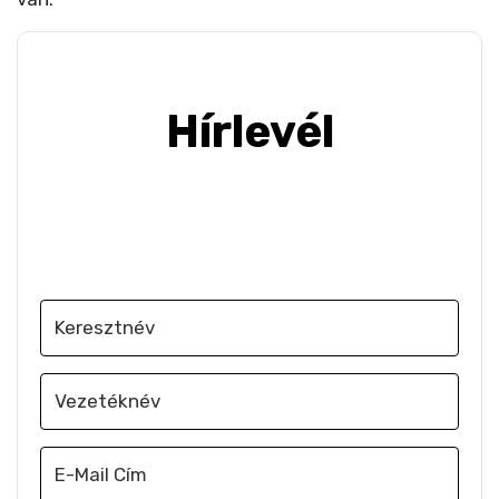
Hírlevél
Iratkozz fel, hogy e-mailben értesülj a
legújabb szakmai hírekről