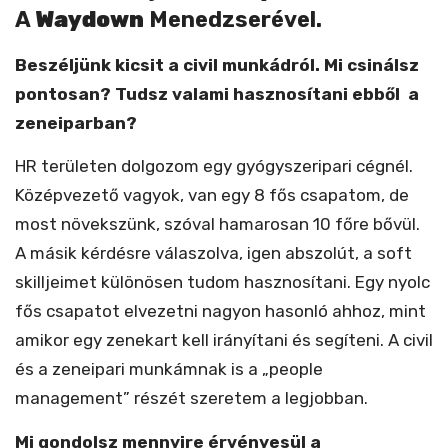
A
Waydown
Menedzserével.
Beszéljünk kicsit a civil munkádról. Mi csinálsz
pontosan? Tudsz valami hasznosítani ebből a
zeneiparban?
HR területen dolgozom egy gyógyszeripari cégnél.
Középvezető vagyok, van egy 8 fős csapatom, de
most növekszünk, szóval hamarosan 10 főre bővül.
A másik kérdésre válaszolva, igen abszolút, a soft
skilljeimet különösen tudom hasznosítani. Egy nyolc
fős csapatot elvezetni nagyon hasonló ahhoz, mint
amikor egy zenekart kell irányítani és segíteni. A civil
és a zeneipari munkámnak is a „people
management” részét szeretem a legjobban.
Mi gondolsz mennyire érvényesül a