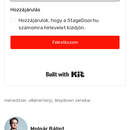
Hozzájárulás
Hozzájárulok, hogy a StageDoor.hu
számomra hírlevelet küldjön.
Feliratkozom
Nem küldünk spamet. Bármikor leiratkozhatsz.
Built with Kit
menedzser
,
villáminterjú
,
Waydown zenekar
Molnár Bálint