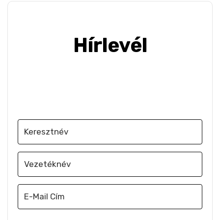
Hírlevél
Iratkozz fel, hogy e-mailben értesülj a
legújabb szakmai hírekről