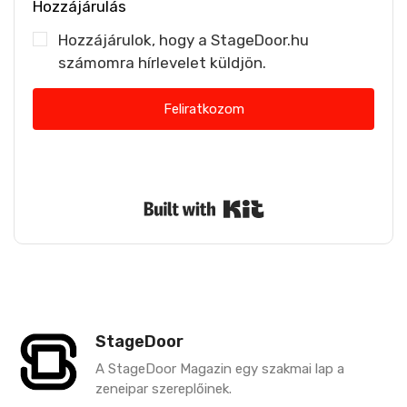
Hozzájárulás
Hozzájárulok, hogy a StageDoor.hu
számomra hírlevelet küldjön.
Feliratkozom
Nem küldünk spamet. Bármikor leiratkozhatsz.
Built with Kit
StageDoor
A StageDoor Magazin egy szakmai lap a
zeneipar szereplőinek.