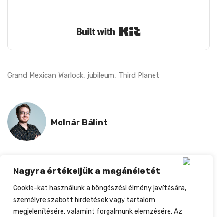
Nem küldünk spamet. Bármikor leiratkozhatsz.
Built with Kit
Grand Mexican Warlock
,
jubileum
,
Third Planet
Molnár Bálint
Nagyra értékeljük a magánéletét
ELŐZŐ
KÖVETKEZŐ
Cookie-kat használunk a böngészési élmény javítására,
Jelentkezz A SPIKE – Bulgarian Music Showcase 2025 Fesztiválra!
Bob Dylan „Blowin’ In The Wind” Felvétele 1,7 Millió Dollárért Kelt El
személyre szabott hirdetések vagy tartalom
megjelenítésére, valamint forgalmunk elemzésére. Az