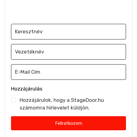
Iratkozz fel, hogy e-mailben értesülj a
legújabb szakmai hírekről
Hozzájárulás
Hozzájárulok, hogy a StageDoor.hu
számomra hírlevelet küldjön.
Feliratkozom