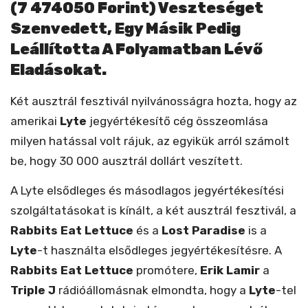
(7 474050 Forint) Veszteséget
Szenvedett, Egy Másik Pedig
Leállította A Folyamatban Lévő
Eladásokat.
Két ausztrál fesztivál nyilvánosságra hozta, hogy az
amerikai
Lyte
jegyértékesítő cég összeomlása
milyen hatással volt rájuk, az egyikük arról számolt
be, hogy 30 000 ausztrál dollárt veszített.
A Lyte elsődleges és másodlagos jegyértékesítési
szolgáltatásokat is kínált, a két ausztrál fesztivál, a
Rabbits Eat Lettuce
és a
Lost Paradise
is a
Lyte
-t használta elsődleges jegyértékesítésre. A
Rabbits Eat
Lettuce
promótere,
Erik Lamir
a
Triple J
rádióállomásnak elmondta, hogy a
Lyte
-tel