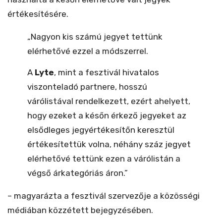
értékesítésére.
„Nagyon kis számú jegyet tettünk
elérhetővé ezzel a módszerrel.
A
Lyte
, mint a fesztivál hivatalos
viszonteladó partnere, hosszú
várólistával rendelkezett, ezért ahelyett,
hogy ezeket a későn érkező jegyeket az
elsődleges jegyértékesítőn keresztül
értékesítettük volna, néhány száz jegyet
elérhetővé tettünk ezen a várólistán a
végső árkategóriás áron.”
– magyarázta a fesztivál szervezője a közösségi
médiában közzétett bejegyzésében.