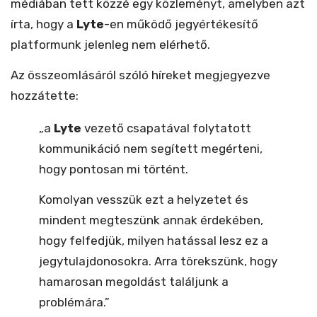
médiában tett közzé egy közleményt, amelyben azt
írta, hogy a
Lyte
-en működő jegyértékesítő
platformunk jelenleg nem elérhető.
Az összeomlásáról szóló híreket megjegyezve
hozzátette:
„a
Lyte
vezető csapatával folytatott
kommunikáció nem segített megérteni,
hogy pontosan mi történt.
Komolyan vesszük ezt a helyzetet és
mindent megteszünk annak érdekében,
hogy felfedjük, milyen hatással lesz ez a
jegytulajdonosokra. Arra törekszünk, hogy
hamarosan megoldást találjunk a
problémára.”