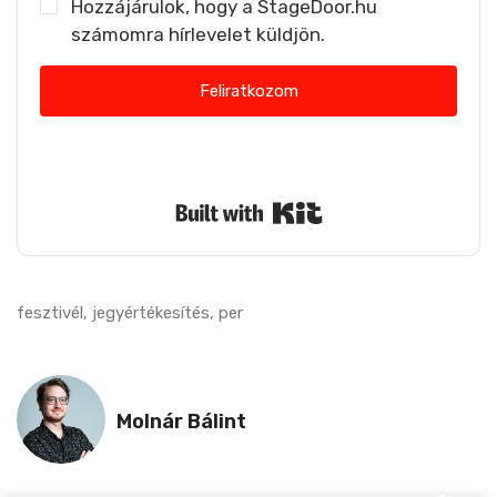
Hozzájárulok, hogy a StageDoor.hu
számomra hírlevelet küldjön.
Feliratkozom
Nem küldünk spamet. Bármikor leiratkozhatsz.
Built with Kit
fesztivél
,
jegyértékesítés
,
per
Molnár Bálint