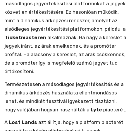
másodlagos jegyértékesítési platformokat a jegyek
közvetlen értékesítésére. Ez hasonlóan működik,
mint a dinamikus árképzési rendszer, amelyet az
elsődleges jegyértékesítési platformokon, például a
Ticketmasteren
alkalmaznak. Ha nagy a kereslet a
jegyek iránt, az árak emelkednek, és a promóter
profitál. Ha alacsony a kereslet, az árak csökkennek,
de a promóter így is megfelelő számú jegyet tud
értékesíteni.
Természetesen a másodlagos jegyértékesítés és a
dinamikus árképzés használata ellentmondásos
lehet, és mindkét fesztivál igyekezett tisztázni,
hogy valójában hogyan használták a
Lyte
piacterét.
A
Lost Lands
azt állítja, hogy a platform piacterét
használta a későn elérhetővé vált jegyek