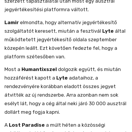
szerzett tapasztalatai után most egy ausztrál
jegyértékesítési platformra váltott.
Lamir
elmondta, hogy alternatív jegyértékesítő
szolgáltatót keresett, miután a fesztivál
Lyte
által
működtetett jegyértékesítő oldala szeptember
közepén leállt. Ezt követően fedezte fel, hogy a
platform szétesőben van.
Most a
Humantixszel
dolgozik együtt, és miután
hozzáférést kapott a
Lyte
adataihoz, a
rendezvényére korábban eladott összes jegyet
átvitték az új rendszerbe. Arra azonban nem sok
esélyt lát, hogy a cég által neki járó 30 000 ausztrál
dollárt meg fogja kapni.
A
Lost Paradise
a múlt héten a közösségi