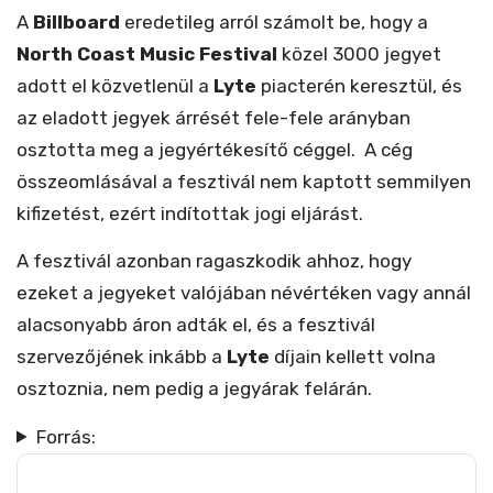
A
Billboard
eredetileg arról számolt be, hogy a
North Coast Music Festival
közel 3000 jegyet
adott el közvetlenül a
Lyte
piacterén keresztül, és
az eladott jegyek árrését fele-fele arányban
osztotta meg a jegyértékesítő céggel. A cég
összeomlásával a fesztivál nem kaptott semmilyen
kifizetést, ezért indítottak jogi eljárást.
A fesztivál azonban ragaszkodik ahhoz, hogy
ezeket a jegyeket valójában névértéken vagy annál
alacsonyabb áron adták el, és a fesztivál
szervezőjének inkább a
Lyte
díjain kellett volna
osztoznia, nem pedig a jegyárak felárán.
Forrás: