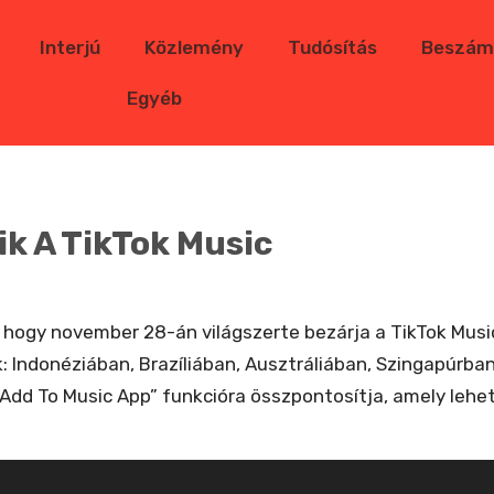
Interjú
Közlemény
Tudósítás
Beszám
Egyéb
 A TikTok Music
hogy november 28-án világszerte bezárja a TikTok Music
: Indonéziában, Brazíliában, Ausztráliában, Szingapúrba
„Add To Music App” funkcióra összpontosítja, amely lehe