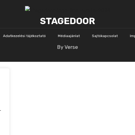
STAGEDOOR
Adatkezelési tájékoztató
Médiaajánlat
Sajtókapcsolat
Im
By Verse
-