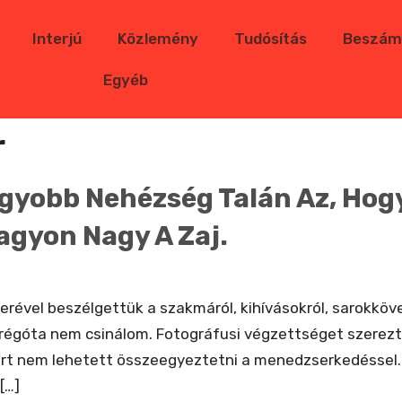
Interjú
Közlemény
Tudósítás
Beszám
Egyéb
r
gyobb Nehézség Talán Az, Hog
agyon Nagy A Zaj.
rével beszélgettük a szakmáról, kihívásokról, sarokkövek
 régóta nem csinálom. Fotográfusi végzettséget szerez
ert nem lehetett összeegyeztetni a menedzserkedéssel
[…]