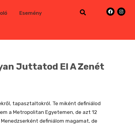
oló
Esemény
yan Juttatod El A Zenét
ről, tapasztaltokról. Te miként definiálod
tem a Metropolitan Egyetemen, de azt 12
. Menedzserként definiálom magamat, de