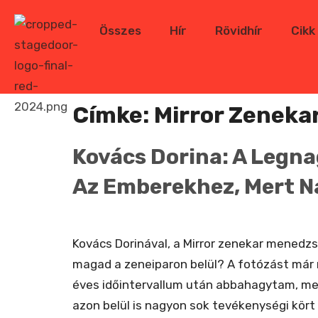
Összes
Hír
Rövidhír
Cikk
Címke:
Mirror Zeneka
Kovács Dorina: A Legna
Az Emberekhez, Mert N
Kovács Dorinával, a Mirror zenekar menedzse
magad a zeneiparon belül? A fotózást már
éves időintervallum után abbahagytam, m
azon belül is nagyon sok tevékenységi kört 