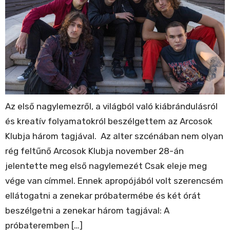
Az első nagylemezről, a világból való kiábrándulásról
és kreatív folyamatokról beszélgettem az Arcosok
Klubja három tagjával. Az alter szcénában nem olyan
rég feltűnő Arcosok Klubja november 28-án
jelentette meg első nagylemezét Csak eleje meg
vége van címmel. Ennek apropójából volt szerencsém
ellátogatni a zenekar próbatermébe és két órát
beszélgetni a zenekar három tagjával: A
próbateremben […]