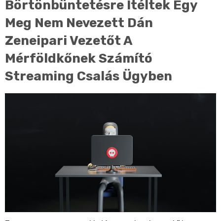
Börtönbüntetésre Ítéltek Egy
Meg Nem Nevezett Dán
Zeneipari Vezetőt A
Mérföldkőnek Számító
Streaming Csalás Ügyben