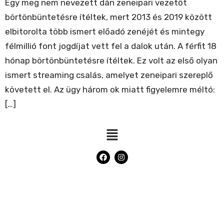
Egy meg nem nevezett dán zeneipari vezetőt
börtönbüntetésre ítéltek, mert 2013 és 2019 között
elbitorolta több ismert előadó zenéjét és mintegy
félmillió font jogdíjat vett fel a dalok után. A férfit 18
hónap börtönbüntetésre ítéltek. Ez volt az első olyan
ismert streaming csalás, amelyet zeneipari szereplő
követett el. Az ügy három ok miatt figyelemre méltó:
[…]