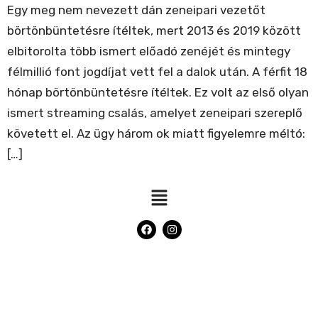
Egy meg nem nevezett dán zeneipari vezetőt
börtönbüntetésre ítéltek, mert 2013 és 2019 között
elbitorolta több ismert előadó zenéjét és mintegy
félmillió font jogdíjat vett fel a dalok után. A férfit 18
hónap börtönbüntetésre ítéltek. Ez volt az első olyan
ismert streaming csalás, amelyet zeneipari szereplő
követett el. Az ügy három ok miatt figyelemre méltó:
[…]