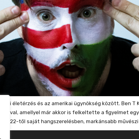
rópai életérzés és az amerikai ügynökség között. Ben T 
mával, amellyel már akkor is felkeltette a figyelmet eg
: 2022-től saját hangszerelésben, markánsabb művészi i
-