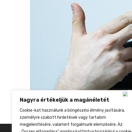
Ben T Kadar többnyelvű (h)arcai a kelet-eu
Nagyra értékeljük a magánéletét
zenei színtéren, Shower Thoughts című albu
Cookie-kat használunk a böngészési élmény javítására,
miatt. Azóta azonban sok minden változott
személyre szabott hirdetések vagy tartalom
megjelenítésére, valamint forgalmunk elemzésére. Az
„Összes elfogadása” gombra kattintva hozzájárul a cookie