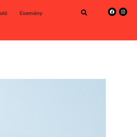
oló
Esemény