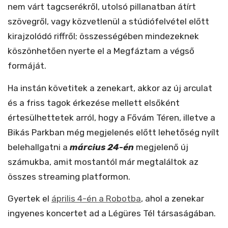
nem várt tagcserékről, utolsó pillanatban átírt
szövegről, vagy közvetlenül a stúdiófelvétel előtt
kirajzolódó riffről; összességében mindezeknek
köszönhetően nyerte el a Megfáztam a végső
formáját.
Ha instán követitek a zenekart, akkor az új arculat
és a friss tagok érkezése mellett elsőként
értesülhettetek arról, hogy a Fővám Téren, illetve a
Bikás Parkban még megjelenés előtt lehetőség nyílt
belehallgatni a
március 24-én
megjelenő új
számukba, amit mostantól már megtaláltok az
összes streaming platformon.
Gyertek el
április 4-én a Robotba
, ahol a zenekar
ingyenes koncertet ad a Légüres Tél társaságában.