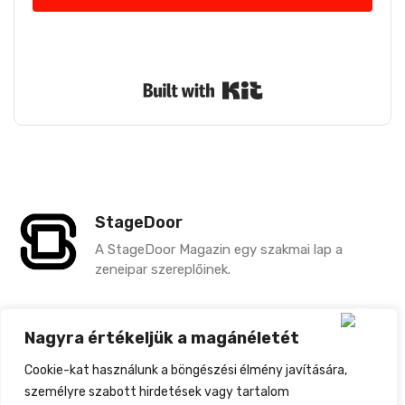
Nem küldünk spamet. Bármikor leiratkozhatsz.
Built with Kit
StageDoor
A StageDoor Magazin egy szakmai lap a
zeneipar szereplőinek.
Nagyra értékeljük a magánéletét
ELŐZŐ
KÖVETKEZŐ
Cookie-kat használunk a böngészési élmény javítására,
Megjelent Fllozz Új Dala: Kék
Csodát Vártam, De Mindhiába…” Megérkezett A NoWay! Új Dala
személyre szabott hirdetések vagy tartalom