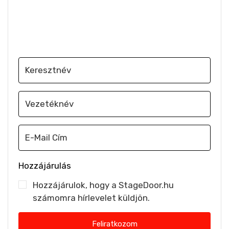
Iratkozz fel, hogy e-mailben értesülj a
legújabb szakmai hírekről
Hozzájárulás
Hozzájárulok, hogy a StageDoor.hu
számomra hírlevelet küldjön.
Feliratkozom