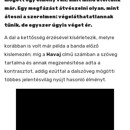
már. Egy megfázást átvészelni olyan, mint
átesni a szerelmen: végeláthatatlannak
tűnik, de egyszer úgyis véget ér.
A dal a kettősség érzésével kísérletezik, melyre
korábban is volt már példa a banda előző
kislemezén; míg a
Havaj
című számban a szöveg
tartalma és annak megzenésítése adta a
kontrasztot, addig ezúttal a dalszöveg mögötti
többes jelentésvilág nyújt hasonló élményt.