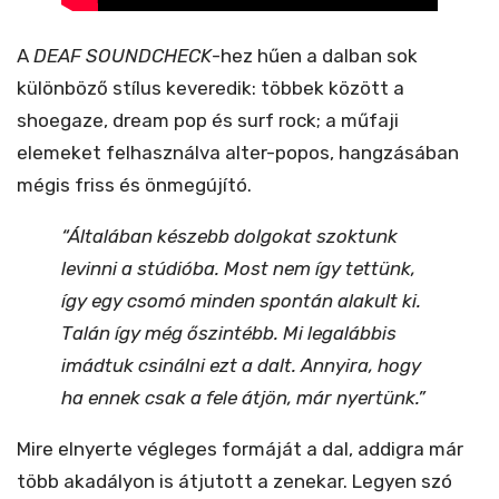
A
DEAF SOUNDCHECK
-hez hűen a dalban sok
különböző stílus keveredik: többek között a
shoegaze, dream pop és surf rock; a műfaji
elemeket felhasználva alter-popos, hangzásában
mégis friss és önmegújító.
“Általában készebb dolgokat szoktunk
levinni a stúdióba. Most nem így tettünk,
így egy csomó minden spontán alakult ki.
Talán így még őszintébb. Mi legalábbis
imádtuk csinálni ezt a dalt. Annyira, hogy
ha ennek csak a fele átjön, már nyertünk.”
Mire elnyerte végleges formáját a dal, addigra már
több akadályon is átjutott a zenekar. Legyen szó