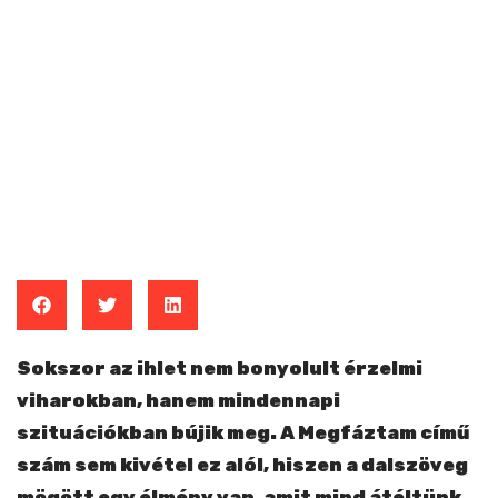
Sokszor az ihlet nem bonyolult érzelmi
viharokban, hanem mindennapi
szituációkban bújik meg. A Megfáztam című
szám sem kivétel ez alól, hiszen a dalszöveg
mögött egy élmény van, amit mind átéltünk