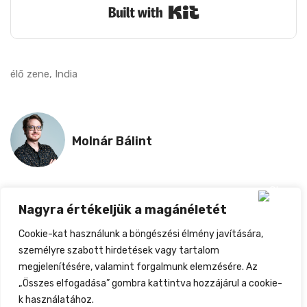
Built with Kit
élő zene
,
India
Molnár Bálint
Nagyra értékeljük a magánéletét
ELŐZŐ
KÖVETKEZŐ
Cookie-kat használunk a böngészési élmény javítására,
NEW FACES 2025 – A Zeneipar Új Tehetségeit Keresik!
Jelentkezz A SPIKE – Bulgarian Music Showcase 2025 Fesztiválra!
személyre szabott hirdetések vagy tartalom
megjelenítésére, valamint forgalmunk elemzésére. Az
„Összes elfogadása” gombra kattintva hozzájárul a cookie-
k használatához.