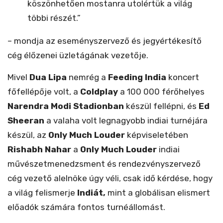
köszönhetően mostanra utolértük a világ
többi részét.”
– mondja az eseményszervező és jegyértékesítő
cég élőzenei üzletágának vezetője.
Mivel
Dua Lipa
nemrég a
Feeding India
koncert
főfellépője volt, a
Coldplay
a 100 000 férőhelyes
Narendra Modi
Stadionban
készül fellépni, és
Ed
Sheeran
a valaha volt legnagyobb indiai turnéjára
készül, az
Only Much Louder
képviseletében
Rishabh Nahar
a
Only Much Louder
indiai
művészetmenedzsment és rendezvényszervező
cég vezető alelnöke úgy véli, csak idő kérdése, hogy
a világ felismerje
Indiát,
mint a globálisan elismert
előadók számára fontos turnéállomást.