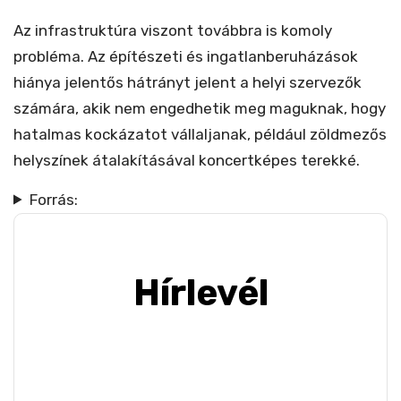
Az infrastruktúra viszont továbbra is komoly
probléma. Az építészeti és ingatlanberuházások
hiánya jelentős hátrányt jelent a helyi szervezők
számára, akik nem engedhetik meg maguknak, hogy
hatalmas kockázatot vállaljanak, például zöldmezős
helyszínek átalakításával koncertképes terekké.
Forrás:
Hírlevél
Iratkozz fel, hogy e-mailben értesülj a
legújabb szakmai hírekről