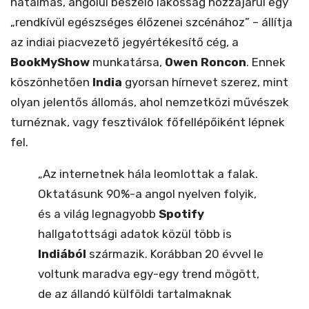
hatalmas, angolul beszélő lakosság hozzájárul egy
„rendkívül egészséges élőzenei szcénához” – állítja
az indiai piacvezető jegyértékesítő cég, a
BookMyShow
munkatársa,
Owen Roncon
. Ennek
köszönhetően
India
gyorsan hírnevet szerez, mint
olyan jelentős állomás, ahol nemzetközi művészek
turnéznak, vagy fesztiválok főfellépőiként lépnek
fel.
„Az internetnek hála leomlottak a falak.
Oktatásunk 90%-a angol nyelven folyik,
és a világ legnagyobb
Spotify
hallgatottsági adatok közül több is
Indiából
származik. Korábban 20 évvel le
voltunk maradva egy-egy trend mögött,
de az állandó külföldi tartalmaknak