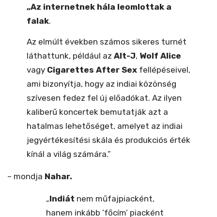
„Az internetnek hála leomlottak a
falak
.
Az elmúlt években számos sikeres turnét
láthattunk, például az
Alt-J
,
Wolf Alice
vagy
Cigarettes After Sex
fellépéseivel,
ami bizonyítja, hogy az indiai közönség
szívesen fedez fel új előadókat. Az ilyen
kaliberű koncertek bemutatják azt a
hatalmas lehetőséget, amelyet az indiai
jegyértékesítési skála és produkciós érték
kínál a világ számára.”
– mondja
Nahar.
„
Indiát
nem műfajpiacként,
hanem inkább ’főcím’ piacként