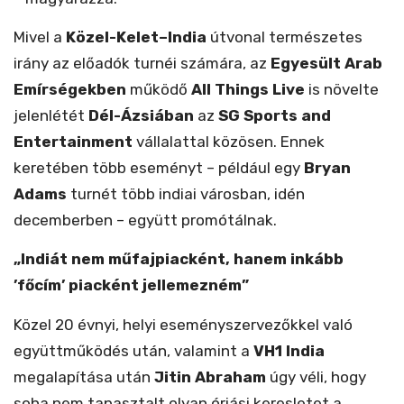
Mivel a
Közel-Kelet–India
útvonal természetes
irány az előadók turnéi számára, az
Egyesült Arab
Emírségekben
működő
All Things Live
is növelte
jelenlétét
Dél-Ázsiában
az
SG Sports and
Entertainment
vállalattal közösen. Ennek
keretében több eseményt – például egy
Bryan
Adams
turnét több indiai városban, idén
decemberben – együtt promótálnak.
„Indiát nem műfajpiacként, hanem inkább
’főcím’ piacként jellemezném”
Közel 20 évnyi, helyi eseményszervezőkkel való
együttműködés után, valamint a
VH1 India
megalapítása után
Jitin Abraham
úgy véli, hogy
soha nem tapasztalt olyan óriási keresletet a