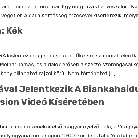
 amit mind átéltünk már. Egy megfázást átvészelni olyan
véget ér. A dal a kettősség érzésével kísérletezik, melyr
a: Kék
RA kislemez megjelenése után fllozz új számmal jelentke
Molnár Tamás, és a dalok erősen a szerző szorongásai k
eny pillanatot rajzol körül. Nem történetet […]
ával Jelentkezik A Biankahaid
ssion Videó Kíséretében
biankahaidu zenekar első magyar nyelvű dala, a Virágnye
i, amely ugyanazon a napon 10:00-kor debütál a YouTube-