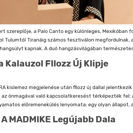
rt szereplője, a Palo Canto egy különleges, Mexikóban for
 ahol Tulumtól Tiranáig számos fesztiválon megfordulnak, 
agy hangsúlyt kapnak. A duó hangzásvilágában természete
Kalauzol Fllozz Új Klipje
A kislemez megjelenése után fllozz új dallal jelentkezi
 az önmagával való kapcsolatkeresést térképezték fel; az
yamatos előremenekülés lenyomata: egy olyan állapot, a
t A MADMIKE Legújabb Dala