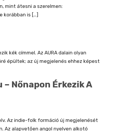
, mint átesni a szerelmen:
e korábban is […]
zik kék címmel. Az AURA dalain olyan
öré épültek; az új megjelenés ehhez képest
u – Nőnapon Érkezik A
lv. Az indie-folk formáció új megjelenését
on. Az alapvetően angol nyelven alkotó