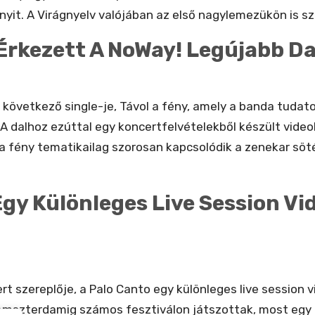
yit. A Virágnyelv valójában az első nagylemezükön is sze
Érkezett A NoWay! Legújabb Dal
következő single-je, Távol a fény, amely a banda tudato
dalhoz ezúttal egy koncertfelvételekből készült videokl
 a fény tematikailag szorosan kapcsolódik a zenekar sö
gy Különleges Live Session Vid
ert szereplője, a Palo Canto egy különleges live session
l Amszterdamig számos fesztiválon játszottak, most egy 