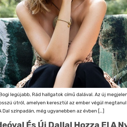
 Bogi legújabb, Rád hallgatok című dalával. Az új megje
 hosszú útról, amelyen keresztül az ember végül megtanul
 A Dal színpadán, még ugyanebben az évben […]
deóval És Új Dallal Hozza El A 