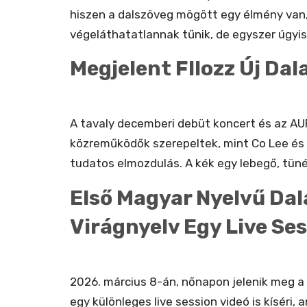
hiszen a dalszöveg mögött egy élmény van,
végeláthatatlannak tűnik, de egyszer úgyis 
Megjelent Fllozz Új Dal
A tavaly decemberi debüt koncert és az AU
közreműködők szerepeltek, mint Co Lee és 
tudatos elmozdulás. A kék egy lebegő, tünék
Első Magyar Nyelvű Dal
Virágnyelv Egy Live Se
2026. március 8-án, nőnapon jelenik meg a 
egy különleges live session videó is kísér