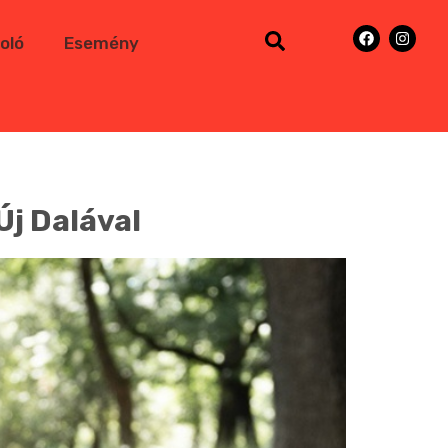
oló
Esemény
Új Dalával