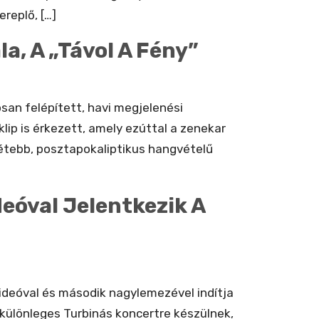
replő, […]
a, A „Távol A Fény”
san felépített, havi megjelenési
ip is érkezett, amely ezúttal a zenekar
tétebb, posztapokaliptikus hangvételű
eóval Jelentkezik A
 videóval és második nagylemezével indítja
különleges Turbinás koncertre készülnek,