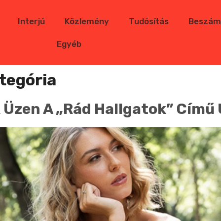
Interjú
Közlemény
Tudósítás
Beszám
Egyéb
ategória
k Üzen A „Rád Hallgatok” Című 