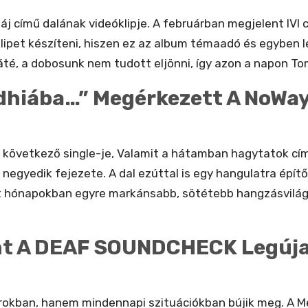
áj című dalának videóklipje. A februárban megjelent IVI
ipet készíteni, hiszen ez az album témaadó és egyben l
é, a dobosunk nem tudott eljönni, így azon a napon Tomi
dhiába…” Megérkezett A NoWay!
 következő single-je, Valamit a hátamban hagytatok cí
egyedik fejezete. A dal ezúttal is egy hangulatra építő 
t hónapokban egyre markánsabb, sötétebb hangzásvilágo
t A DEAF SOUNDCHECK Legúja
harokban, hanem mindennapi szituációkban bújik meg. A M