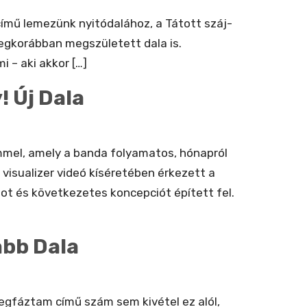
 című lemezünk nyitódalához, a Tátott száj-
egkorábban megszületett dala is.
 – aki akkor […]
 Új Dala
mmel, amely a banda folyamatos, hónapról
visualizer videó kíséretében érkezett a
t és következetes koncepciót épített fel.
bb Dala
egfáztam című szám sem kivétel ez alól,