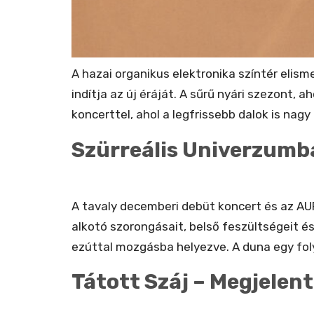
A hazai organikus elektronika színtér elisme
indítja az új éráját. A sűrű nyári szezont,
koncerttel, ahol a legfrissebb dalok is n
Szürreális Univerzumba 
A tavaly decemberi debüt koncert és az AUR
alkotó szorongásait, belső feszültségeit és
ezúttal mozgásba helyezve. A duna egy fol
Tátott Száj – Megjelen