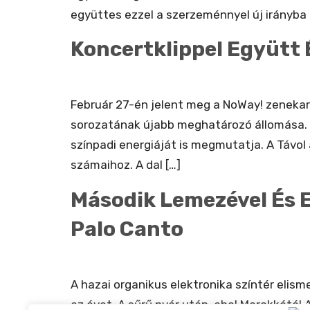
együttes ezzel a szerzeménnyel új irányba n
Koncertklippel Együtt 
Február 27-én jelent meg a NoWay! zenekar 
sorozatának újabb meghatározó állomása. A 
színpadi energiáját is megmutatja. A Távol
számaihoz. A dal […]
Második Lemezével És E
Palo Canto
A hazai organikus elektronika színtér elism
az évet. A sűrű nyár után, ahol Marokkótó