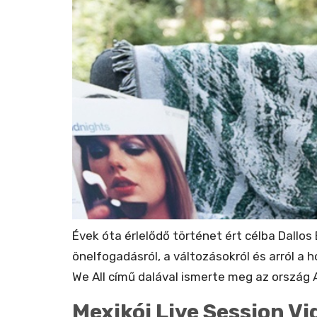
Évek óta érlelődő történet ért célba Dallos
önelfogadásról, a változásokról és arról a
We All című dalával ismerte meg az ország
Mexikói Live Session Vi