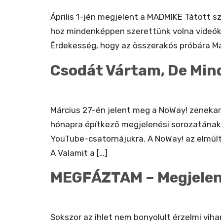
Április 1-jén megjelent a MADMIKE Tátott sz
hoz mindenképpen szerettünk volna videókl
Érdekesség, hogy az összerakós próbára Mát
Csodát Vártam, De Min
Március 27-én jelent meg a NoWay! zenekar
hónapra építkező megjelenési sorozatának n
YouTube-csatornájukra. A NoWay! az elmúl
A Valamit a […]
MEGFÁZTAM – Megjelen
Sokszor az ihlet nem bonyolult érzelmi vi