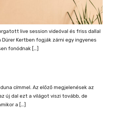
gatott live session videóval és friss dallal
a Dürer Kertben fogják zárni egy ingyenes
sen fonódnak […]
k duna címmel. Az előző megjelenések az
 új dal ezt a világot viszi tovább, de
mikor a […]