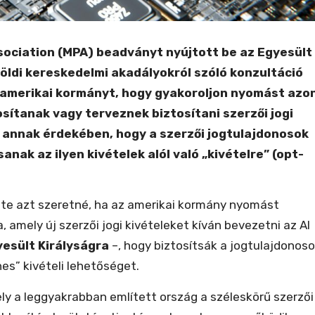
sociation (MPA) beadványt nyújtott be az Egyesült
ldi kereskedelmi akadályokról szóló konzultáció
 amerikai kormányt, hogy gyakoroljon nyomást azo
sítanak vagy terveznek biztosítani szerzői jogi
, annak érdekében, hogy a szerzői jogtulajdonosok
nak az ilyen kivételek alól való „kivételre” (opt-
te azt szeretné, ha az amerikai kormány nyomást
 amely új szerzői jogi kivételeket kíván bevezetni az AI
esült Királyságra
–, hogy biztosítsák a jogtulajdonos
s” kivételi lehetőséget.
ely a leggyakrabban említett ország a széleskörű szerzői