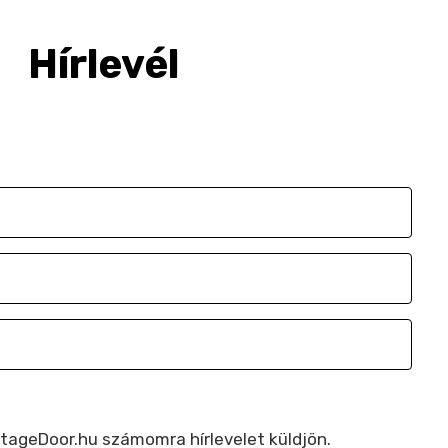
Hírlevél
e-mailben értesülj a legújabb szakmai hírekről
StageDoor.hu számomra hírlevelet küldjön.