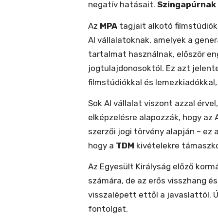
negatív hatásait.
Szingapúrnak
Az
MPA
tagjait alkotó filmstúdiók
AI vállalatoknak, amelyek a gene
tartalmat használnak, először eng
jogtulajdonosoktól. Ez azt jelent
filmstúdiókkal és lemezkiadókkal, 
Sok AI vállalat viszont azzal érve
elképzelésre alapozzák, hogy az A
szerzői jogi törvény alapján – ez
hogy a
TDM
kivételekre támaszkod
Az Egyesült Királyság előző korm
számára, de az erős visszhang és 
visszalépett ettől a javaslattól. 
fontolgat.