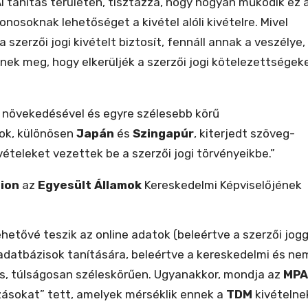
 AI tanítás területén, tisztázza, hogy hogyan működik ez 
donosoknak lehetőséget a kivétel alóli kivételre. Mivel
 szerzői jogi kivételt biztosít, fennáll annak a veszélye,
dnek meg, hogy elkerüljék a szerzői jogi kötelezettségek
k növekedésével és egyre szélesebb körű
cok, különösen
Japán
és
Szingapúr
, kiterjedt szöveg-
ivételeket vezettek be a szerzői jogi törvényeikbe.”
tion
az
Egyesült Államok
Kereskedelmi Képviselőjének
ehetővé teszik az online adatok (beleértve a szerzői jogg
adatbázisok tanítására, beleértve a kereskedelmi és ne
is, túlságosan széleskörűen. Ugyanakkor, mondja az
MPA
ásokat” tett, amelyek mérséklik ennek a
TDM
kivételne