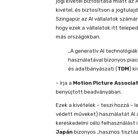
jogi kivétel biztosítása miatt az
kivétel, és biztosítson a jogtulaj
Szingapúr az AI vállalatok számára
hogy ezek a vállalatok itt telepe
más országokban.
„A generatív AI technológiá
használatával bizonyos pia
és adatbányászati (
TDM
) k
– írja a
Motion Picture Associa
benyújtott beadványában.
Ezek a kivételek – teszi hozzá – l
védett műveket) használatát AI 
kereskedelmi célú felhasználást 
Japán
bizonyos „hasznos tisztáz