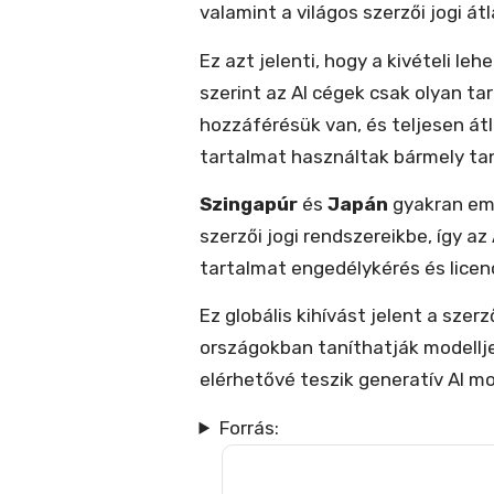
valamint a világos szerzői jogi á
Ez azt jelenti, hogy a kivételi le
szerint az AI cégek csak olyan t
hozzáférésük van, és teljesen át
tartalmat használtak bármely tan
Szingapúr
és
Japán
gyakran eml
szerzői jogi rendszereikbe, így a
tartalmat engedélykérés és licen
Ez globális kihívást jelent a sze
országokban taníthatják modellje
elérhetővé teszik generatív AI mo
Forrás: