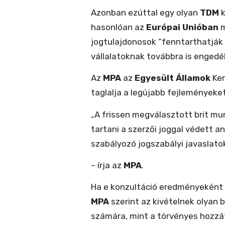
Azonban ezúttal egy olyan
TDM
k
hasonlóan az
Európai Unióban
m
jogtulajdonosok “fenntarthatják a 
vállalatoknak továbbra is engedé
Az
MPA
az
Egyesült Államok
Ker
taglalja a legújabb fejleményeke
„A frissen megválasztott brit mu
tartani a szerzői joggal védett 
szabályozó jogszabályi javaslatok
– írja az
MPA
.
Ha e konzultáció eredményeként
MPA
szerint az kivételnek olyan 
számára, mint a törvényes hozzáf