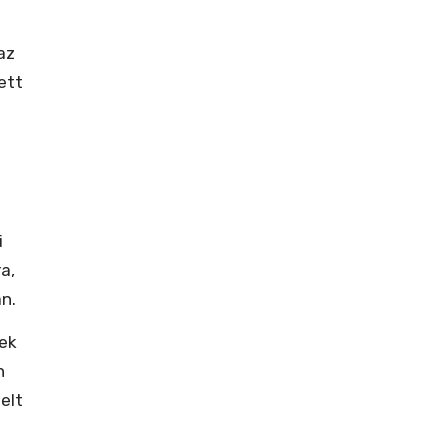
az
ett
i
a,
n.
ek
n
elt