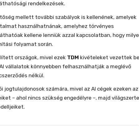
tláthatósági rendelkezések.
hetőség mellett további szabályok is kellenének, amelyek
artalmat használhatnának, amelyhez törvényes
láthatóak kellene lenniük azzal kapcsolatban, hogy mily
ítási folyamat során.
ített országok, mivel ezek
TDM
kivételeket vezettek b
z AI vállalatok könnyebben felhasználhatják a meglévő
cszerződés nélkül.
rzői jogtulajdonosok számára, mivel az AI cégek ezeken az
iket – ahol nincs szükség engedélyre –, majd világszert
delljeiket.