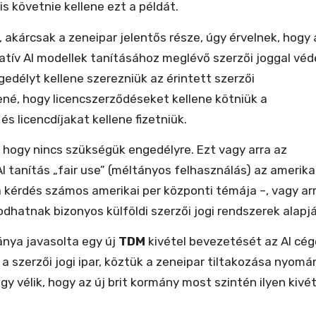
is követnie kellene ezt a példát.
, akárcsak a zeneipar jelentős része, úgy érvelnek, hogy 
ratív AI modellek tanításához meglévő szerzői joggal véd
edélyt kellene szerezniük az érintett szerzői
ené, hogy licencszerződéseket kellene kötniük a
és licencdíjakat kellene fizetniük.
l, hogy nincs szükségük engedélyre. Ezt vagy arra az
I tanítás „fair use” (méltányos felhasználás) az amerika
 a kérdés számos amerikai per központi témája –, vagy arr
hatnak bizonyos külföldi szerzői jogi rendszerek alapjá
ánya javasolta egy új
TDM
kivétel bevezetését az AI cég
a szerzői jogi ipar, köztük a zeneipar tiltakozása nyomá
Úgy vélik, hogy az új brit kormány most szintén ilyen kivét