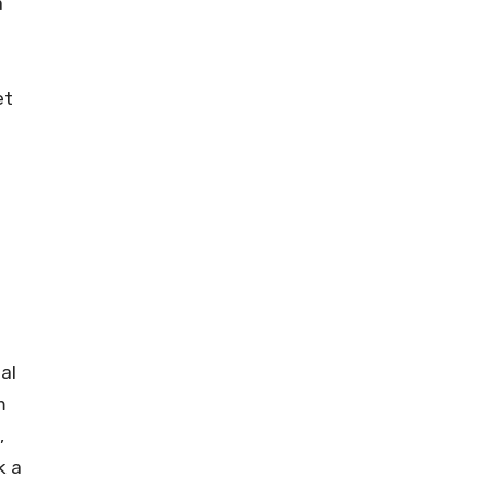
a
et
al
m
,
k a