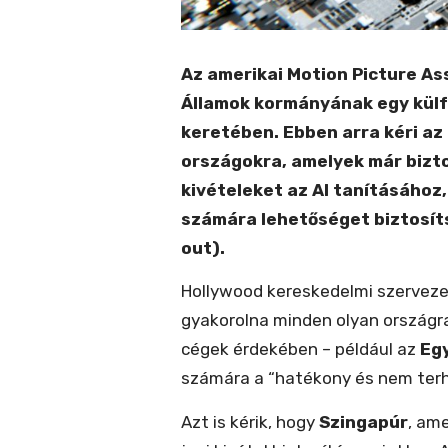
Az amerikai Motion Picture As
Államok kormányának egy külfö
keretében. Ebben arra kéri az
országokra, amelyek már bizto
kivételeket az AI tanításához
számára lehetőséget biztosítsa
out).
Hollywood kereskedelmi szerveze
gyakorolna minden olyan országra,
cégek érdekében – például az
Egy
számára a “hatékony és nem terhe
Azt is kérik, hogy
Szingapúr
, am