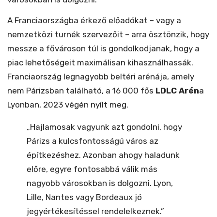
A Franciaországba érkező előadókat – vagy a
nemzetközi turnék szervezőit – arra ösztönzik, hogy
messze a fővároson túl is gondolkodjanak, hogy a
piac lehetőségeit maximálisan kihasználhassák.
Franciaország legnagyobb beltéri arénája, amely
nem Párizsban található, a 16 000 fős
LDLC Arén
a
Lyonban, 2023 végén nyílt meg.
„Hajlamosak vagyunk azt gondolni, hogy
Párizs a kulcsfontosságú város az
építkezéshez. Azonban ahogy haladunk
előre, egyre fontosabbá válik más
nagyobb városokban is dolgozni. Lyon,
Lille, Nantes vagy Bordeaux jó
jegyértékesítéssel rendelelkeznek.”