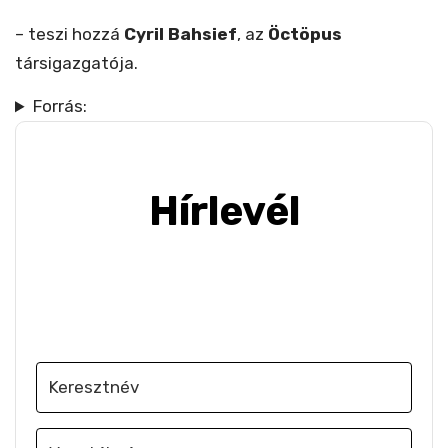
– teszi hozzá
Cyril Bahsief
, az
Öctöpus
társigazgatója.
Forrás:
Hírlevél
Iratkozz fel, hogy e-mailben értesülj a
legújabb szakmai hírekről