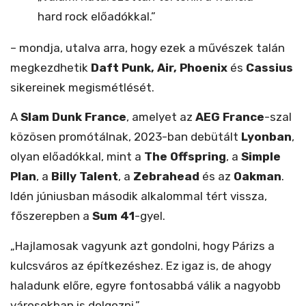
hard rock előadókkal.”
– mondja, utalva arra, hogy ezek a művészek talán
megkezdhetik
Daft Punk,
Air, Phoenix
és
Cassius
sikereinek megismétlését.
A
Slam Dunk France
, amelyet az
AEG France
-szal
közösen promótálnak, 2023-ban debütált
Lyonban
,
olyan előadókkal, mint a
The Offspring
, a
Simple
Plan
, a
Billy Talent
, a
Zebrahead
és az
Oakman
.
Idén júniusban második alkalommal tért vissza,
főszerepben a
Sum 41
-gyel.
„Hajlamosak vagyunk azt gondolni, hogy Párizs a
kulcsváros az építkezéshez. Ez igaz is, de ahogy
haladunk előre, egyre fontosabbá válik a nagyobb
városokban is dolgozni.”