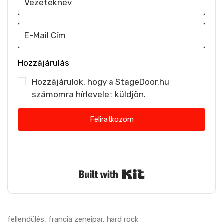
Hozzájárulás
Hozzájárulok, hogy a StageDoor.hu
számomra hírlevelet küldjön.
Feliratkozom
Nem küldünk spamet. Bármikor leiratkozhatsz.
Built with Kit
fellendülés
,
francia zeneipar
,
hard rock