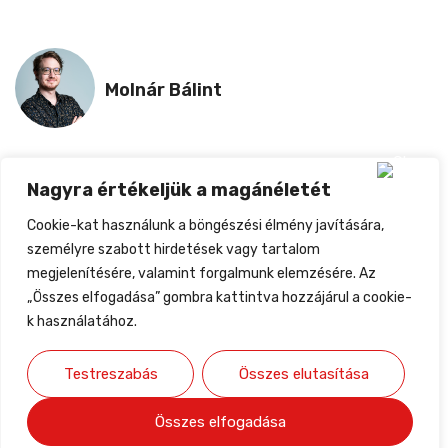
Molnár Bálint
Nagyra értékeljük a magánéletét
ELŐZŐ
KÖVETKEZŐ
Cookie-kat használunk a böngészési élmény javítására,
Jelentkezz Fellépőnek Az Athens Music Week 2025-Re!
Mi Tesz Valakit Fesztivál-Főfellépővé?
személyre szabott hirdetések vagy tartalom
megjelenítésére, valamint forgalmunk elemzésére. Az
„Összes elfogadása” gombra kattintva hozzájárul a cookie-
k használatához.
Testreszabás
Összes elutasítása
Összes elfogadása