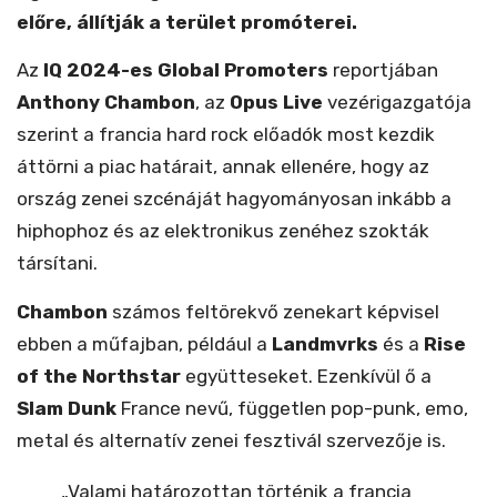
előre, állítják a terület promóterei.
Az
IQ 2024-es Global Promoters
reportjában
Anthony Chambon
, az
Opus Live
vezérigazgatója
szerint a francia hard rock előadók most kezdik
áttörni a piac határait, annak ellenére, hogy az
ország zenei szcénáját hagyományosan inkább a
hiphophoz és az elektronikus zenéhez szokták
társítani.
Chambon
számos feltörekvő zenekart képvisel
ebben a műfajban, például a
Landmvrks
és a
Rise
of the Northstar
együtteseket. Ezenkívül ő a
Slam Dunk
France nevű, független pop-punk, emo,
metal és alternatív zenei fesztivál szervezője is.
„Valami határozottan történik a francia