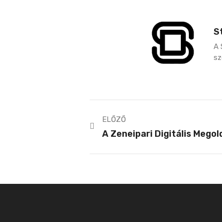
S
A 
sz
ELŐZŐ