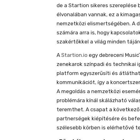
de a Startion sikeres szereplése b
élvonalában vannak, ez a kimaga
nemzetközi elismertségében. A d
számára arra is, hogy kapcsolatok
szakértőkkel a világ minden tájáró
A
Startion.io
egy debreceni MusicT
zenekarok színpadi és technikai i
platform egyszerűsíti és átlátha
kommunikációt, így a koncertsze
A megoldás a nemzetközi esemény
problémára kínál skálázható válas
teremthet. A csapat a következő 
partnerségek kiépítésére és bef
szélesebb körben is elérhetővé t