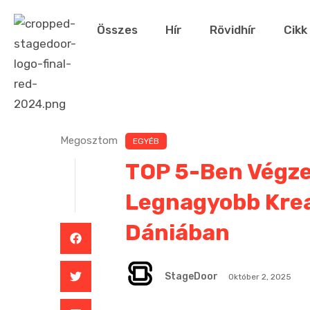
Összes
Hír
Rövidhír
Cikk
Megosztom
EGYÉB
TOP 5-Ben Végzet
Legnagyobb Krea
Dániában
StageDoor
Október 2, 2025