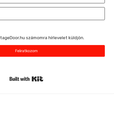
StageDoor.hu számomra hírlevelet küldjön.
Feliratkozom
ldünk spamet. Bármikor leiratkozhatsz.
Built with Kit