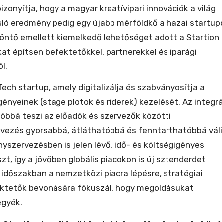
izonyítja, hogy a magyar kreatívipari innovációk a világ
sló eredmény pedig egy újabb mérföldkő a hazai startup
öntő emellett kiemelkedő lehetőséget adott a Startion
at építsen befektetőkkel, partnerekkel és iparági
l.
ech startup, amely digitalizálja és szabványosítja a
gényeinek (stage plotok és riderek) kezelését. Az integrá
tóbbá teszi az előadók és szervezők közötti
rvezés gyorsabbá, átláthatóbbá és fenntarthatóbbá váli
szervezésben is jelen lévő, idő- és költségigényes
zt, így a jövőben globális piacokon is új sztenderdet
időszakban a nemzetközi piacra lépésre, stratégiai
ektetők bevonására fókuszál, hogy megoldásukat
egyék.