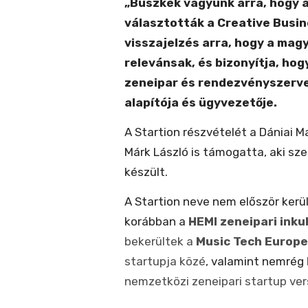
„Büszkék vagyunk arra, hogy a 
választották a Creative Busin
visszajelzés arra, hogy a magy
relevánsak, és bizonyítja, hogy
zeneipar és rendezvényszervez
alapítója és ügyvezetője.
A Startion részvételét a Dániai 
Márk László is támogatta, aki sze
készült.
A Startion neve nem először kerü
korábban a
HEMI zeneipari ink
bekerültek a
Music Tech Europ
startupja közé
, valamint nemrég
nemzetközi zeneipari startup ve