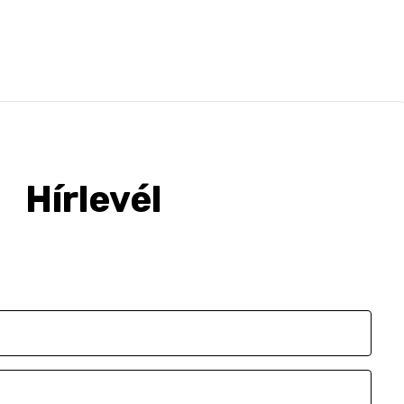
Hírlevél
e-mailben értesülj a legújabb szakmai hírekről