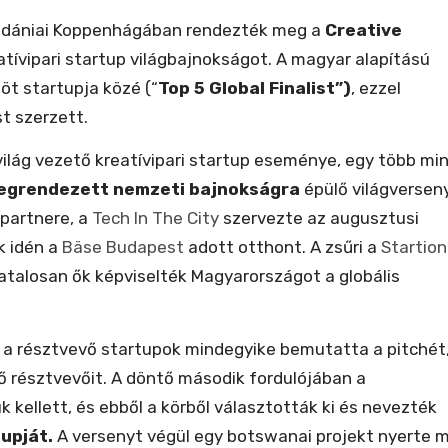
a dániai Koppenhágában rendezték meg a
Creative
tívipari startup világbajnokságot. A magyar alapítású
 öt startupja közé (“
Top 5 Global Finalist”)
, ezzel
t szerzett.
ilág vezető kreatívipari startup eseménye, egy több mi
megrendezett nemzeti bajnokságra
épülő világverseny
partnere, a
Tech In The City
szervezte az augusztusi
k idén a
Bäse Budapest
adott otthont. A zsűri a
Startion
ivatalosan ők képviselték Magyarországot a globális
 a résztvevő startupok mindegyike bemutatta a pitchét
tő résztvevőit. A döntő második fordulójában a
 kellett, és ebből a körből választották ki és nevezték
tupját.
A versenyt végül egy botswanai projekt nyerte 