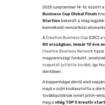
2025 szeptember 14–16. között 
Business Cup Global Finals
krea
Startion
bekerült a világ legjobb
kiemelkedő nemzetközi elismerés
A
Creative Business Cup
(CBC) a v
80 országban, immár 13 éve 
Creative Business Network
hazai 
magyarországi fordulót, amelyne
csapatát juttatta tovább
, így h
döntőben.
A koppenhágai döntő első napján
majd a zsűri kiválasztotta a dön
továbbjutóknak ismét pitch-elniük
meg a
világ TOP 5 kreatív star