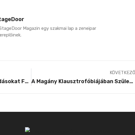
tageDoor
StageDoor Magazin egy szakmai lap a zeneipar
ereplőinek.
KÖVETKEZ
A Zeneipari Digitális Megoldásokat Fejlesztő Startion Képviseli Magyarországot A Világ Legnagyobb Kreatívipari Versenyének Döntőjében
A Magány Klausztrofóbiájában Született Dallal Debütál A Medusza Zenekar