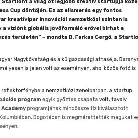
Startiont a világ öt legjobb kreatív startupja közé
ess Cup döntőjén. Ez az elismerés egy fontos
ar kreatívipar innovációi nemzetközi szinten is
 a víziónk globális jövőformáló erővel bírhat a
és területén” – mondta B. Farkas Gergő, a Starti
Magyar Nagykövetség és a külgazdasági attaséja, Barany
mélyesen is jelen volt az eseményen, ahol közös fotó is
l reflektorfénybe a nemzetközi zeneiparban: a startup
ubációs program
egyik győztes csapata
volt, tavaly
e Academy
programjának mindössze tíz kiválasztott
Kolumbiában, Bogotában is megmérettették magukat e
rsenyen
.