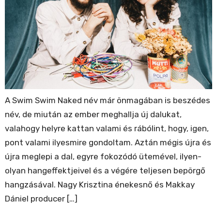
A Swim Swim Naked név már önmagában is beszédes
név, de miután az ember meghallja új dalukat,
valahogy helyre kattan valami és rábólint, hogy, igen,
pont valami ilyesmire gondoltam. Aztán mégis újra és
újra meglepi a dal, egyre fokozódó ütemével, ilyen-
olyan hangeffektjeivel és a végére teljesen bepörgő
hangzásával. Nagy Krisztina énekesnő és Makkay
Dániel producer […]