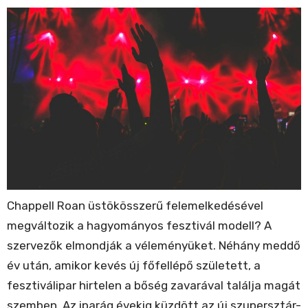
Chappell Roan üstökösszerű felemelkedésével
megváltozik a hagyományos fesztivál modell? A
szervezők elmondják a véleményüket. Néhány meddő
év után, amikor kevés új főfellépő született, a
fesztiválipar hirtelen a bőség zavarával találja magát
szemben. Az iparág évekig küzdött az új szupersztár-