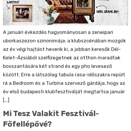
A januári évkezdés hagyományosan a zeneipari
uborkaszezon szinonimája: a klubszcénában mozgók
az év végi hajtást heverik ki, a jobban keresők Dél-
Kelet-Ázsiából szelfizegetnek az otthon maradtak
bosszantására két strand és egy pho levesező
között. Erre a látszólag tabula rasa-időszakra repült
rá a Bedroom és a Turbina szervező gárdája, hogy az
év első budapesti klubfesztiválját megtartsa január
[…]
Mi Tesz Valakit Fesztivál-
Főfellépővé?