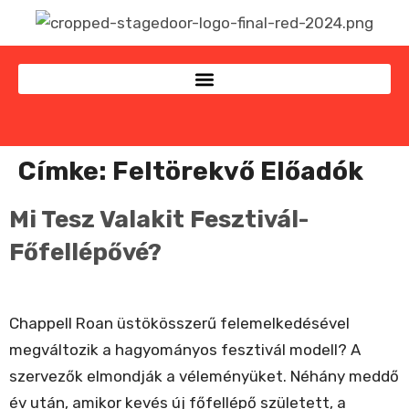
Címke:
Feltörekvő Előadók
Mi Tesz Valakit Fesztivál-
Főfellépővé?
Chappell Roan üstökösszerű felemelkedésével
megváltozik a hagyományos fesztivál modell? A
szervezők elmondják a véleményüket. Néhány meddő
év után, amikor kevés új főfellépő született, a