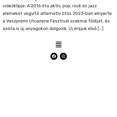
videóklipje. A 2016 óta aktív, pop, rock és jazz
elemeket vegyítő alternatív ötös 2023-ban elnyerte
a Veszprémi Utcazene Fesztivál szakmai fődíját, és
azóta is új anyagokon dolgozik. Új érájuk első […]