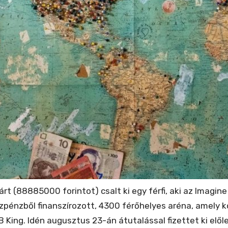
árt (88885000 forintot) csalt ki egy férfi, aki az Imagi
pénzből finanszírozott, 4300 férőhelyes aréna, amely 
B King. Idén augusztus 23-án átutalással fizettet ki elől