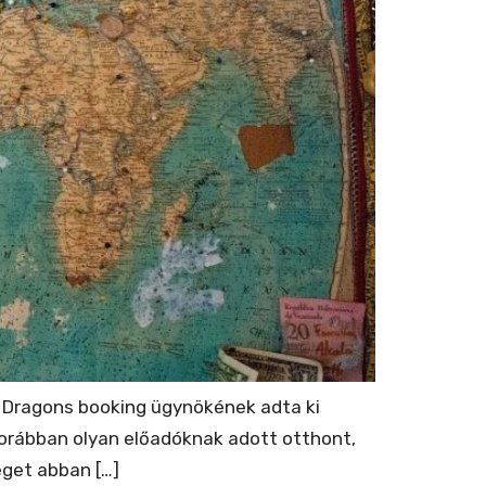
ne Dragons booking ügynökének adta ki
korábban olyan előadóknak adott otthont,
eget abban […]