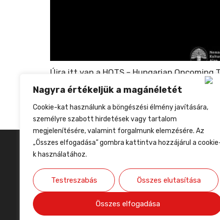
Újra itt van a HOTS – Hungarian Oncoming
foglalkozó programiroda célja, hogy bemut
Nagyra értékeljük a magánéletét
kiépítését és gyakorlati tréningekkel edu
Cookie-kat használunk a böngészési élmény javítására,
kötött:https://forms.gle/L5ofYpbMEeHEY6727
személyre szabott hirdetések vagy tartalom
megjelenítésére, valamint forgalmunk elemzésére. Az
„Összes elfogadása” gombra kattintva hozzájárul a cookie
k használatához.
Testreszabás
Összes elutasítása
Összes elfogadása
Rólunk
Hírlevél