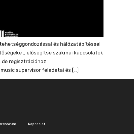
 tehetséggondozással és hálózatépítéssel
etőségeket, elősegítse szakmai kapcsolatok
 de regisztrációhoz
music supervisor feladatai és […]
presszum
Kapcsolat