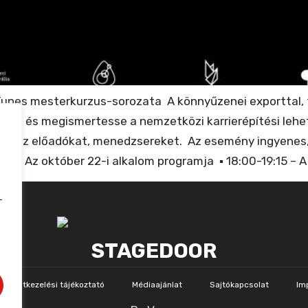
 Tunes mesterkurzus-sorozata A könnyűzenei exporttal,
assa és megismertesse a nemzetközi karrierépítési leh
kálja az előadókat, menedzsereket. Az esemény ingyenes,
 Az október 22-i alkalom programja ▪︎ 18:00-19:15 – A 
-
STAGEDOOR
Adatkezelési tájékoztató
Médiaajánlat
Sajtókapcsolat
Im